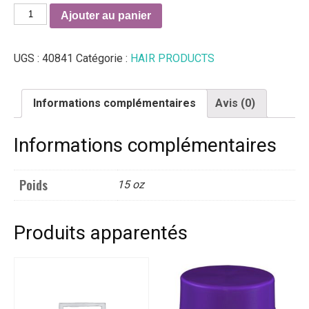
quantité
Ajouter au panier
de
Pro
UGS :
40841
Catégorie :
HAIR PRODUCTS
Styl
Styling
Gel
Informations complémentaires
Avis (0)
-
Super
Informations complémentaires
Hold
15
oz
Poids
15 oz
Produits apparentés