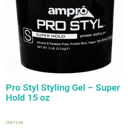
Pro Styl Styling Gel – Super
Hold 15 oz
CFA
19.44