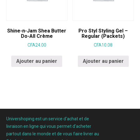
Shine-n-Jam Shea Butter
Pro Styl Styling Gel –
Do-All Crème
Regular (Packets)
CFA
24.00
CFA
10.08
Ajouter au panier
Ajouter au panier
Univershoping est un service d'achat et de
livraison en ligne qui vous permet d'acheter
partout dans le monde et de vous faire livrer au