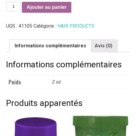
quantité
Ajouter au panier
de
Pro
UGS :
41105
Catégorie :
HAIR PRODUCTS
Styl
Shine-
n-
Informations complémentaires
Avis (0)
Jam
-
Informations complémentaires
Shea
Edges
Poids
2 oz
Produits apparentés