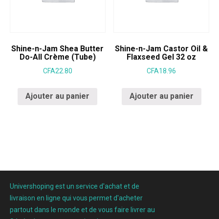
Shine-n-Jam Shea Butter
Shine-n-Jam Castor Oil &
Do-All Crème (Tube)
Flaxseed Gel 32 oz
CFA
22.80
CFA
18.96
Ajouter au panier
Ajouter au panier
Univershoping est un service d'achat et de
livraison en ligne qui vous permet d'acheter
partout dans le monde et de vous faire livrer au