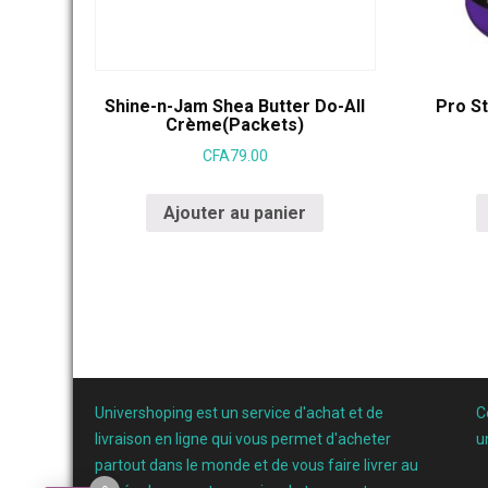
Shine-n-Jam Shea Butter Do-All
Pro St
Crème(Packets)
CFA
79.00
Ajouter au panier
Univershoping est un service d'achat et de
C
livraison en ligne qui vous permet d'acheter
u
partout dans le monde et de vous faire livrer au