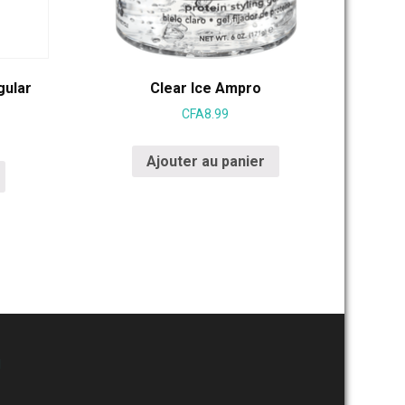
gular
Clear Ice Ampro
CFA
8.99
Ajouter au panier
M