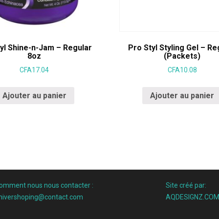
yl Shine-n-Jam – Regular
Pro Styl Styling Gel – Re
8oz
(Packets)
CFA
17.04
CFA
10.08
Ajouter au panier
Ajouter au panier
omment nous nous contacter :
Site créé par:
nivershoping@contact.com
AQDESIGNZ.CO