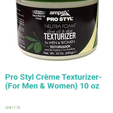
Pro Styl Crème Texturizer-
(For Men & Women) 10 oz
CFA
17.70