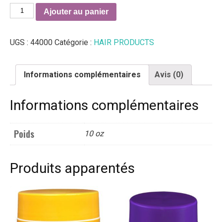
quantité
Ajouter au panier
de
Pro
UGS :
44000
Catégorie :
HAIR PRODUCTS
Styl
Crème
Texturizer-
Informations complémentaires
Avis (0)
(For
Men
Informations complémentaires
&
Women)
10
Poids
10 oz
oz
Produits apparentés