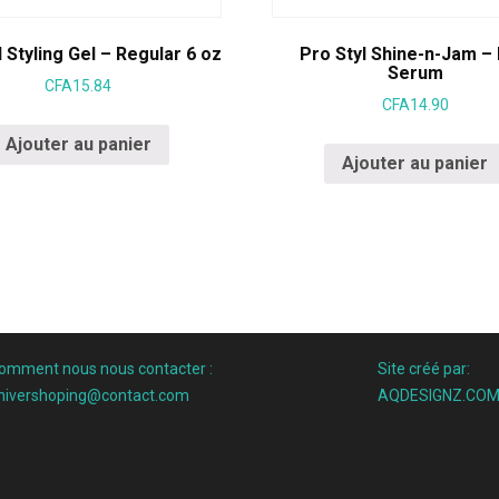
l Styling Gel – Regular 6 oz
Pro Styl Shine-n-Jam – 
Serum
CFA
15.84
CFA
14.90
Ajouter au panier
Ajouter au panier
omment nous nous contacter :
Site créé par:
nivershoping@contact.com
AQDESIGNZ.CO