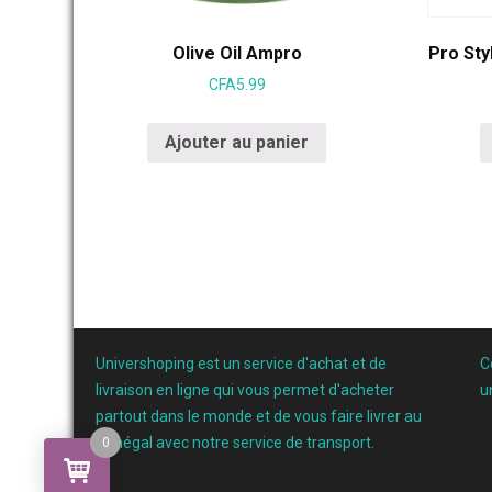
Olive Oil Ampro
Pro Sty
CFA
5.99
Ajouter au panier
Univershoping est un service d'achat et de
C
livraison en ligne qui vous permet d'acheter
u
partout dans le monde et de vous faire livrer au
Sénégal avec notre service de transport.
0