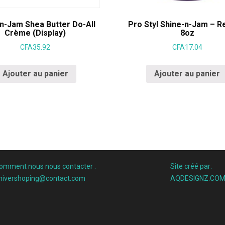
n-Jam Shea Butter Do-All
Pro Styl Shine-n-Jam – R
Crème (Display)
8oz
CFA
35.92
CFA
17.04
Ajouter au panier
Ajouter au panier
omment nous nous contacter :
Site créé par:
nivershoping@contact.com
AQDESIGNZ.CO