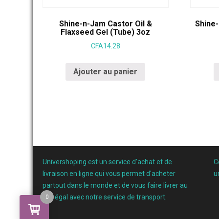
Shine-n-Jam Castor Oil &
Shine-
Flaxseed Gel (Tube) 3oz
CFA
14.28
Ajouter au panier
Univershoping est un service d'achat et de
C
livraison en ligne qui vous permet d'acheter
u
partout dans le monde et de vous faire livrer au
Sénégal avec notre service de transport.
0