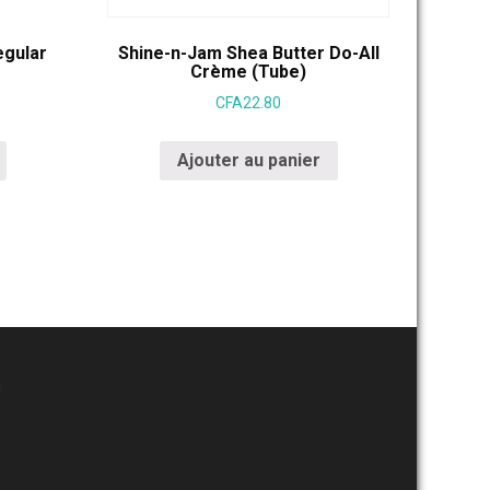
egular
Shine-n-Jam Shea Butter Do-All
Crème (Tube)
CFA
22.80
Ajouter au panier
M