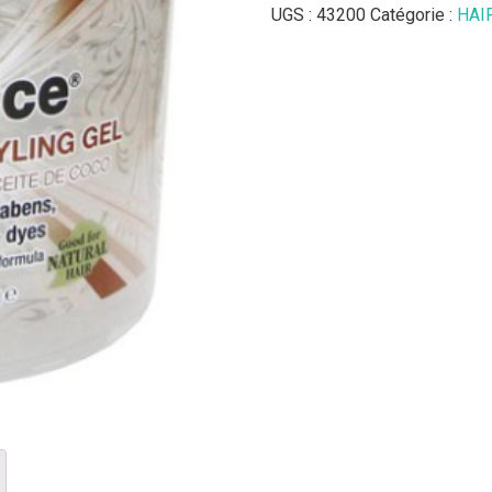
UGS :
43200
Catégorie :
HAI
Styl
Coconut
Styling
Gel
12
oz