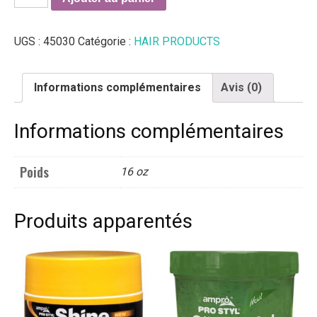
de
Ampro's
UGS :
45030
Catégorie :
HAIR PRODUCTS
Beautiful
Child
Sweet
Informations complémentaires
Avis (0)
Pea
Shampoo
Informations complémentaires
16
oz
Poids
16 oz
Produits apparentés