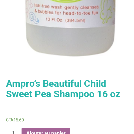
Ampro’s Beautiful Child
Sweet Pea Shampoo 16 oz
CFA
15.60
quantité
Ajouter au panier